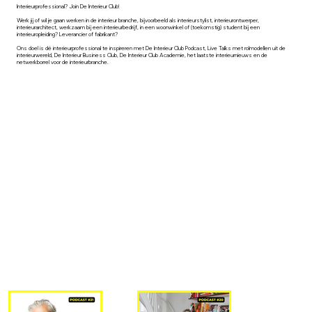
Interieurprofessional? Join De Interieur Club!
Werk jij of wil je gaan werken in de interieur branche, bijvoorbeeld als interieurstylist, interieurontwerper,
interieurarchitect, werkzaam bij een interieurbedrijf, in een woonwinkel of (toekomstig) student bij een
interieuropleiding? Leverancier of fabrikant?
Ons doel is dé interieurprofessional te inspireren met De Interieur Club Podcast, Live Talks met rolmodellen uit de
interieurwereld, De Interieur Business Club, De Interieur Club Academie, het laatste interieurnieuws en de
netwerkborrel voor de interieurbranche.